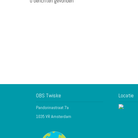
0 berichten gevonden
OBS Twiske
Locatie
Pandorinastraat 7a
1035 VR Amsterdam