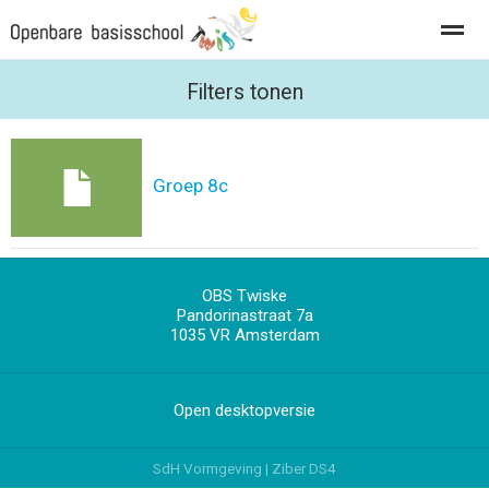
Privacy
Vacatures
Filters tonen
Home
Foto's
Zoeken
Groep 8c
OBS Twiske
Pandorinastraat 7a
1035 VR
Amsterdam
Open desktopversie
SdH Vormgeving |
Ziber DS4