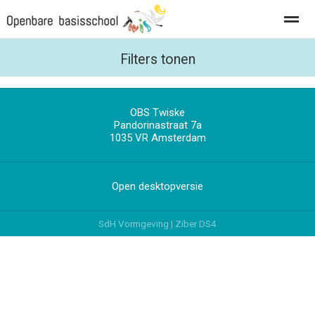
Privacy
Vacatures
Filters tonen
OBS Twiske
Home
Foto's
Zoeken
Pandorinastraat 7a
1035 VR
Amsterdam
Open desktopversie
SdH Vormgeving |
Ziber DS4