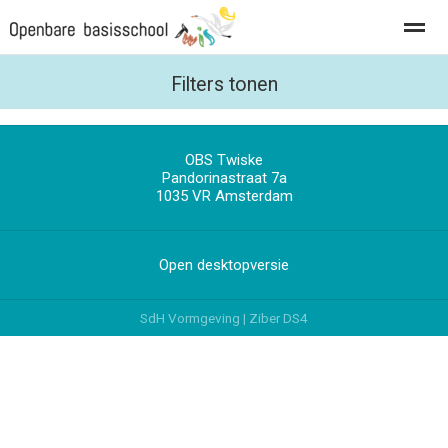
Privacy
Vacatures
Filters tonen
OBS Twiske
Home
Foto's
Zoeken
Pandorinastraat 7a
1035 VR
Amsterdam
Open desktopversie
SdH Vormgeving |
Ziber DS4