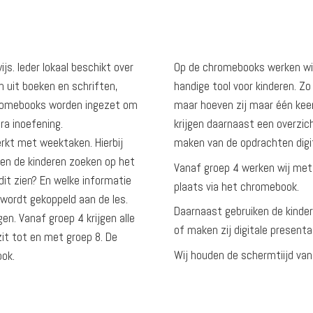
js. Ieder lokaal beschikt over
Op de chromebooks werken wij
n uit boeken en schriften,
handige tool voor kinderen. Zo
romebooks worden ingezet om
maar hoeven zij maar één keer 
tra inoefening.
krijgen daarnaast een overzich
erkt met weektaken. Hierbij
maken van de opdrachten digit
en de kinderen zoeken op het
Vanaf groep 4 werken wij met
dit zien? En welke informatie
plaats via het chromebook.
 wordt gekoppeld aan de les.
Daarnaast gebruiken de kinde
en. Vanaf groep 4 krijgen alle
of maken zij digitale presenta
zit tot en met groep 8. De
Wij houden de schermtiijd van
ook.