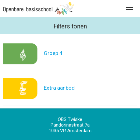
Privacy
Vacatures
Filters tonen
Home
Foto's
Zoeken
Groep 4
Extra aanbod
OBS Twiske
Pandorinastraat 7a
1035 VR
Amsterdam